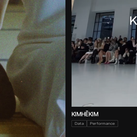
KIMHĒKIM
Data
Performance