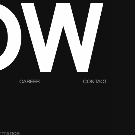
CAREER
CONTACT
ormance